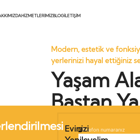
AKKIMIZDA
HIZMETLERIMIZ
BLOG
İLETIŞIM
Modern, estetik ve fonksiy
yerlerinizi hayal ettiğiniz 
Yaşam Ala
Baştan Ya
rlendirilmesi
Evinizi
Telefon numaranız
Yenileyelim