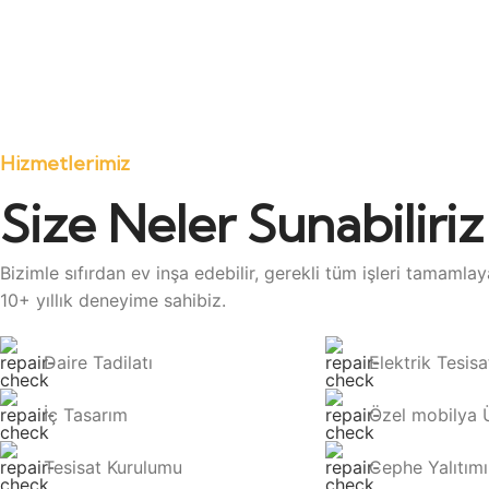
Hizmetlerimiz
Size Neler Sunabiliriz
Bizimle sıfırdan ev inşa edebilir, gerekli tüm işleri tamamlaya
10+ yıllık deneyime sahibiz.
Daire Tadilatı
Elektrik Tesisa
İç Tasarım
Özel mobilya 
Tesisat Kurulumu
Cephe Yalıtımı