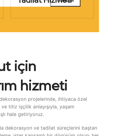
t için
rım hizmeti
dekorasyon projelerinde, ihtiyaca özel
e titiz işçilik anlayışıyla, yaşam
şlı hale getiriyoruz.
da dekorasyon ve tadilat süreçlerini baştan
ileme, ister kapsamlı bir dönüşüm olsun; her